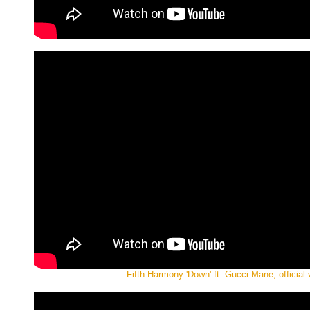
Fifth Harmony 'Down' ft. Gucci Mane, official 