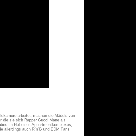
okarriere arbeitet, machen die Mädels von
für die sie sich Rapper Gucci Mane als
Ladies im Hof eines Appartmentkomplexes,
die allerdings auch R´n´B und EDM Fans