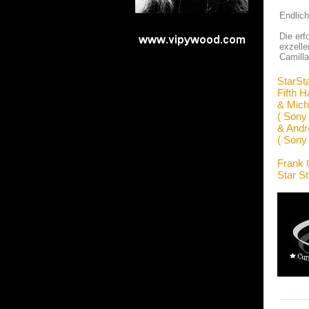
Endlich
Die erf
exzelle
Camilla
StarSt
Fifth 
& Mich
( Sony
& Andr
( Sony
Frank 
Star S