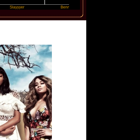
yyyer
Benny Blanco
Ariana Grande
y