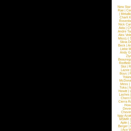
New Star
Rae
|
Cen
|
Metalli
Charli 
Rosenb
Nick Car
Aida
|
Ch
Andre Ta
Alex Vel
MissLi
|
Silvia D
Beck
|
An
Liebe M
Andy G
Ziy
Beaureg
Redfield
Slot
|
R
Lazee
Boys
|
R
Yolan
McDona
Mess
|
Toka
|
M
Hewitt
|
L
Lashes
Cherri
Cierra R
How
Devec
Chevin
Iggy Azal
MSMR
Aplin
|
Berger
|
|
Ace W