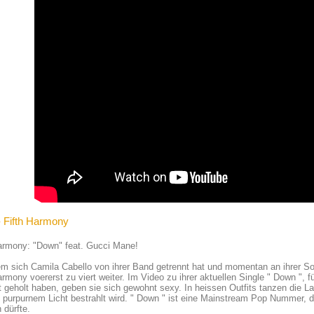
- Fifth Harmony
Harmony: "Down" feat. Gucci Mane!
 sich Camila Cabello von ihrer Band getrennt hat und momentan an ihrer Sol
armony voererst zu viert weiter. Im Video zu ihrer aktuellen Single " Down ", 
 geholt haben, geben sie sich gewohnt sexy. In heissen Outfits tanzen die 
 purpurnem Licht bestrahlt wird. " Down " ist eine Mainstream Pop Nummer, 
 dürfte.