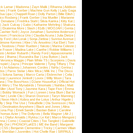
ck Lamar
|
Madonna
|
Zayn Malik
|
Rihanna
|
Addison
ones
|
Frank Gerber
|
Machine Gun Kelly
|
Lady Gaga
Dua Lipa
|
Chappell Roan
|
Dolly Parton
|
Billie Eilish
|
ico Rosberg
|
Frank Gerber
|
Ina Mueller
|
Marianne
 Denalane
|
Fredrika Stahl
|
Silvia Kainka
|
Kitty Kat
|
|
Jack Culcay
|
Gabo
|
Katharine Mehrling
|
Shakura
|
Ekaterina More
|
Slash
|
81db
|
MOOJAH
|
Genta
|
Cashier No9
|
Joyce Jonathan
|
Sunshine Anderson
|
ansen
|
Francisca Urio
|
Claudia Acuna
|
Julia Dietze
|
dy Ford
|
Ani Lorak
|
Sonja Zietlow
|
Sunrise Avenue
|
Simone Kermes
|
Klee
|
Vic Anselmo
|
Kai Ebel
|
Tom
a Teodosiu
|
Peter Ruetten
|
Yakoto
|
Marina Celeste
|
e Fraser
|
Madina Lake
|
Caethe
|
Robbie Williams
|
sto
|
Amber Rubarth
|
Randy Ford
|
Appassionante
|
noz
|
Ilhama
|
Ruxandra Bar
|
Lina Button
|
Jack
|
Veronica Maggio
|
Plain White TS
|
Scorpions
|
Davis
nspiel
|
Zayra
|
Principe Valiente
|
Tying Tiffany
|
The
e
|
Ivi Adamou
|
Johannes Cordes
|
YaHa
|
Gerina
|
dos
|
Parov Stelar
|
Alex Mica
|
Milk Inc
|
The Disco
|
Soluna Samay
|
Marco Carta
|
Eisbrecher
|
Celia
|
ooji
|
Laurence Jenkell
|
Lovex
|
Willy Moon
|
Tara
ana
|
The BossHoss
|
DJane HouseKat
|
Official Hot
t Wery
|
The Mynabirds
|
Timomatic
|
Nahiba
|
Matt
iller
|
Axel Tony
|
Jasmine Kara
|
Tape Five
|
Emma
|
Bobby Womack
|
Fun
|
Loreen
|
Iona Blum
|
Bat for
Hart
|
Leslie Clio
|
Sharon Doorson
|
Taryn Manning
|
|
Neon Hitch
|
Kobra and the Lotus
|
Arthur Higelin
|
ly
|
Skip The Use
|
TinkaBelle
|
Ola Svensson
|
Nick
|
Destination Anywhere
|
Black and Jones
|
Alina
cona Pop
|
Emeli Sande
|
Bastian Baker
|
Caroline
Thomas Azier
|
The Dollyrots
|
Bella Wagner
|
Alt-J
|
es
|
Olafur Arnalds
|
Rykka
|
Le Kid
|
Marco Mengoni
|
enna
|
Como
|
Coastal Cities
|
Too Tangled
|
Gabrielle
ify Dot
|
PHONOFLaKES
|
ME the Band
|
Margaret
|
CSS
|
Benjamin Clementine
|
Tricky
|
Carmen Villain
 Sheridan
|
Juveniles
|
Hot Chelle Rae
|
SIRPAUL
|