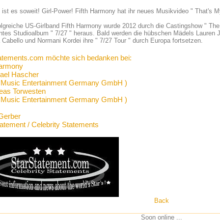
 ist es soweit! Girl-Power! Fifth Harmony hat ihr neues Musikvideo " That's My
olgreiche US-Girlband Fifth Harmony wurde 2012 durch die Castingshow " The 
ntes Studioalbum " 7/27 " heraus. Bald werden die hübschen Mädels Lauren J
 Cabello und Normani Kordei ihre " 7/27 Tour " durch Europa fortsetzen.
atements.com möchte sich bedanken bei:
Harmony
ael Hascher
 Music Entertainment Germany GmbH )
eas Torwesten
 Music Entertainment Germany GmbH )
Gerber
tatement / Celebrity Statements
Back
Soon online ...