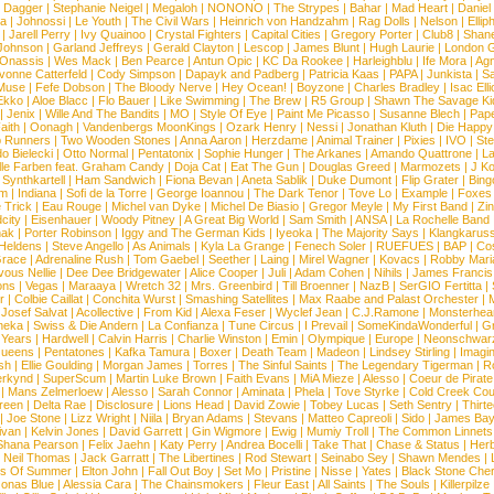
d Dagger
|
Stephanie Neigel
|
Megaloh
|
NONONO
|
The Strypes
|
Bahar
|
Mad Heart
|
Danie
la
|
Johnossi
|
Le Youth
|
The Civil Wars
|
Heinrich von Handzahm
|
Rag Dolls
|
Nelson
|
Ellip
|
Jarell Perry
|
Ivy Quainoo
|
Crystal Fighters
|
Capital Cities
|
Gregory Porter
|
Club8
|
Shane
e Johnson
|
Garland Jeffreys
|
Gerald Clayton
|
Lescop
|
James Blunt
|
Hugh Laurie
|
London 
 Onassis
|
Wes Mack
|
Ben Pearce
|
Antun Opic
|
KC Da Rookee
|
Harleighblu
|
Ife Mora
|
Ag
vonne Catterfeld
|
Cody Simpson
|
Dapayk and Padberg
|
Patricia Kaas
|
PAPA
|
Junkista
|
S
Muse
|
Fefe Dobson
|
The Bloody Nerve
|
Hey Ocean!
|
Boyzone
|
Charles Bradley
|
Isac Elli
Ekko
|
Aloe Blacc
|
Flo Bauer
|
Like Swimming
|
The Brew
|
R5 Group
|
Shawn The Savage Ki
|
Jenix
|
Wille And The Bandits
|
MO
|
Style Of Eye
|
Paint Me Picasso
|
Susanne Blech
|
Pape
aith
|
Oonagh
|
Vandenbergs MoonKings
|
Ozark Henry
|
Nessi
|
Jonathan Kluth
|
Die Happy
p Runners
|
Two Wooden Stones
|
Anna Aaron
|
Herzdame
|
Animal Trainer
|
Pixies
|
IVO
|
Ste
o Bielecki
|
Otto Normal
|
Pentatonix
|
Sophie Hunger
|
The Arkanes
|
Amando Quattrone
|
La
lle Farben feat. Graham Candy
|
Doja Cat
|
Eat The Gun
|
Douglas Greed
|
Marmozets
|
J K
|
Synthkartell
|
Ham Sandwich
|
Fiona Bevan
|
Aneta Sablik
|
Duke Dumont
|
Flip Grater
|
Bing
om
|
Indiana
|
Sofi de la Torre
|
George Ioannou
|
The Dark Tenor
|
Tove Lo
|
Example
|
Foxes
 Trick
|
Eau Rouge
|
Michel van Dyke
|
Michel De Biasio
|
Gregor Meyle
|
My First Band
|
Zi
city
|
Eisenhauer
|
Woody Pitney
|
A Great Big World
|
Sam Smith
|
ANSA
|
La Rochelle Band
hak
|
Porter Robinson
|
Iggy and The German Kids
|
Iyeoka
|
The Majority Says
|
Klangkaruss
 Heldens
|
Steve Angello
|
As Animals
|
Kyla La Grange
|
Fenech Soler
|
RUEFUES
|
BAP
|
Co
race
|
Adrenaline Rush
|
Tom Gaebel
|
Seether
|
Laing
|
Mirel Wagner
|
Kovacs
|
Robby Mari
vous Nellie
|
Dee Dee Bridgewater
|
Alice Cooper
|
Juli
|
Adam Cohen
|
Nihils
|
James Francis 
ns
|
Vegas
|
Maraaya
|
Wretch 32
|
Mrs. Greenbird
|
Till Broenner
|
NazB
|
SerGIO Fertitta
|
r
|
Colbie Caillat
|
Conchita Wurst
|
Smashing Satellites
|
Max Raabe and Palast Orchester
|
|
Josef Salvat
|
Acollective
|
From Kid
|
Alexa Feser
|
Wyclef Jean
|
C.J.Ramone
|
Monsterhea
neka
|
Swiss & Die Andern
|
La Confianza
|
Tune Circus
|
I Prevail
|
SomeKindaWonderful
|
Gr
 Years
|
Hardwell
|
Calvin Harris
|
Charlie Winston
|
Emin
|
Olympique
|
Europe
|
Neonschwar
Queens
|
Pentatones
|
Kafka Tamura
|
Boxer
|
Death Team
|
Madeon
|
Lindsey Stirling
|
Imagi
sh
|
Ellie Goulding
|
Morgan James
|
Torres
|
The Sinful Saints
|
The Legendary Tigerman
|
R
rkynd
|
SuperScum
|
Martin Luke Brown
|
Faith Evans
|
MiA Mieze
|
Alesso
|
Coeur de Pirate
|
Mans Zelmerloew
|
Alesso
|
Sarah Connor
|
Aminata
|
Phela
|
Tove Styrke
|
Cold Creek Cou
reen
|
Delta Rae
|
Disclosure
|
Lions Head
|
David Zowie
|
Tobey Lucas
|
Seth Sentry
|
Thirt
|
Joe Stone
|
Lizz Wright
|
Niila
|
Bryan Adams
|
Stevans
|
Matteo Capreoli
|
Sido
|
James Ba
ivan
|
Kelvin Jones
|
David Garrett
|
Gin Wigmore
|
Ewig
|
Mumiy Troll
|
The Common Linnets
Shana Pearson
|
Felix Jaehn
|
Katy Perry
|
Andrea Bocelli
|
Take That
|
Chase & Status
|
Her
|
Neil Thomas
|
Jack Garratt
|
The Libertines
|
Rod Stewart
|
Seinabo Sey
|
Shawn Mendes
|
s Of Summer
|
Elton John
|
Fall Out Boy
|
Set Mo
|
Pristine
|
Nisse
|
Yates
|
Black Stone Cher
onas Blue
|
Alessia Cara
|
The Chainsmokers
|
Fleur East
|
All Saints
|
The Souls
|
Killerpilze