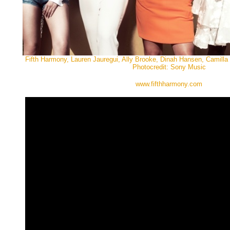
Fifth Harmony, Lauren Jauregui, Ally Brooke, Dinah Hansen, Camilla
Photocredit: Sony Music
www.fifthharmony.com