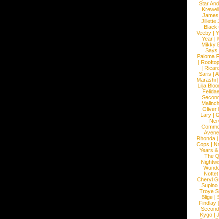
Star An
Krewel
James
Jillett
Black
Veeby
|
Y
Year
|
Mikky 
Says
Paloma F
|
Roofto
|
Ricard
Saris
|
A
Marashi
Lilja Blo
Felidae
Second
Malinc
Oliver
Lary
|
G
Ner
Commo
Avene
Rhonda
Cops
|
N
Years &
The 
Nightwi
Wunde
Nottet
Cheryl G
Supino
Troye S
Blige
|
Findlay
Second
Kygo
|
J