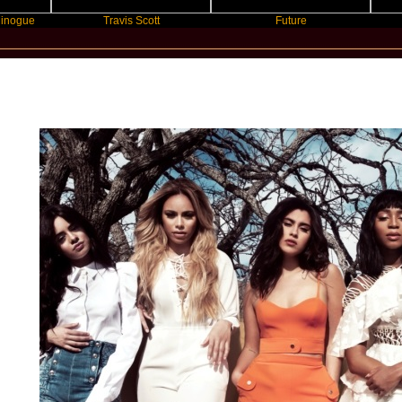
Travis Scott
Future
Sla
New Star Statements / Fifth Harmon