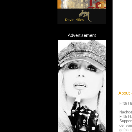
Advertisement
About 
Fifth 
Nachdem
Fifth H
Support
der von
gefallen