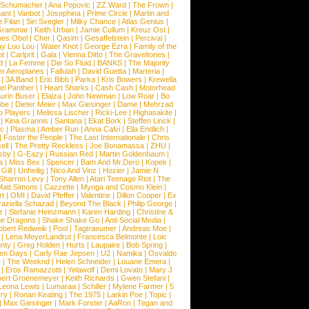
l Schumacher
|
Ana Popovic
|
ZZ Ward
|
The Frown
|
hant
|
Vanbot
|
Josephina
|
Prime Circle
|
Martin and
 Filan
|
Siri Svegler
|
Milky Chance
|
Atlas Genius
|
Grammar
|
Keith Urban
|
Jamie Cullum
|
Kreuz Ost
|
nes Obel
|
Cher
|
Qasim
|
Gesaffelstein
|
Percival
|
ay Lou Lou
|
Water Knot
|
George Ezra
|
Family of the
ot
|
Carlprit
|
Gala
|
Vienna Ditto
|
The Graveltones
|
d
|
La Femme
|
Die So Fluid
|
BANKS
|
The Majority
r Aeroplanes
|
Fallulah
|
David Guetta
|
Marteria
|
|
3A Band
|
Eric Bibb
|
Parka
|
Kris Bowers
|
Krewella
el Panther
|
I Heart Sharks
|
Cash Cash
|
Motorhead
urin Buser
|
Elaiza
|
John Newman
|
Low Roar
|
Bo
obe
|
Dieter Meier
|
Max Giesinger
|
Dame
|
Mehrzad
o Players
|
Melissa Lischer
|
Ricki-Lee
|
Highasakite
|
|
Kina Grannis
|
Santana
|
Ekat Bork
|
Steffen Linck
|
nc
|
Plasma
|
Amber Run
|
Anna Calvi
|
Ella Endlich
|
|
Foster the People
|
The Last Internationale
|
Chris
ell
|
The Pretty Reckless
|
Joe Bonamassa
|
ZHU
|
sby
|
G-Eazy
|
Russian Red
|
Martin Goldenbaum
|
a
|
Miss Bex
|
Spencer
|
Bam And Mr.Dero
|
Kopek
|
Gill
|
Unheilig
|
Nico And Vinz
|
Hozier
|
Jamie N
Sharron Levy
|
Tony Allen
|
Atari Teenage Riot
|
The
Matt Simons
|
Cazzette
|
Mynga and Cosmo Klein
|
rt
|
OMI
|
David Pfeffer
|
Valentine
|
Dillon Cooper
|
Ex
aziella Schazad
|
Beyond The Black
|
Philip George
|
z
|
Stefanie Heinzmann
|
Karen Harding
|
Christine &
ne Dragons
|
Shake Shake Go
|
Anti Social Media
|
obert Redweik
|
Pool
|
Tagtraeumer
|
Andreas Moe
|
|
Lena MeyerLandrut
|
Francesca Belmonte
|
Loic
nty
|
Greg Holden
|
Hurts
|
Laupaire
|
Bob Spring
|
een Days
|
Carly Rae Jepsen
|
U2
|
Namika
|
Osvaldo
y
|
The Weeknd
|
Helen Schneider
|
Louane Emera
|
|
Eros Ramazzotti
|
Yelawolf
|
Demi Lovato
|
Mary J
bert Groenemeyer
|
Keith Richards
|
Gwen Stefani
|
Leona Lewis
|
Lumaraa
|
Schiller
|
Mylene Farmer
|
5
ry
|
Ronan Keating
|
The 1975
|
Larkin Poe
|
Topic
|
|
Max Giesinger
|
Mark Forster
|
AaRon
|
Tegan and