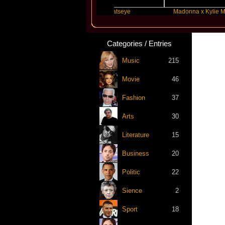
or Swift
Katseye
Madonna x Kylie Minogue
Categories / Entries
Music
215
Movie
46
Fashion
37
Arts
30
Literature
15
Business
20
Politic
22
Sience
2
Sport
18