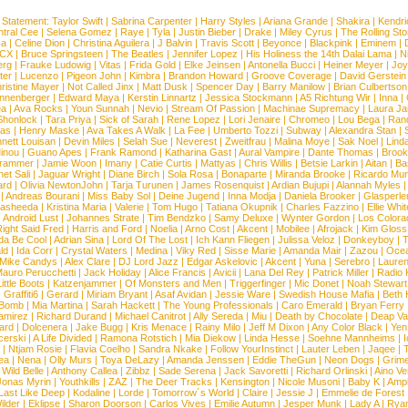
 Statement:
Taylor Swift
|
Sabrina Carpenter
|
Harry Styles
|
Ariana Grande
|
Shakira
|
Kendri
tral Cee
|
Selena Gomez
|
Raye
|
Tyla
|
Justin Bieber
|
Drake
|
Miley Cyrus
|
The Rolling St
ca
|
Celine Dion
|
Christina Aguilera
|
J Balvin
|
Travis Scott
|
Beyonce
|
Blackpink
|
Eminem
|
XCX
|
Bruce Springsteen
|
The Beatles
|
Jennifer Lopez
|
His Holiness the 14th Dalai Lama
|
N
erg
|
Frauke Ludowig
|
Vitas
|
Frida Gold
|
Elke Jeinsen
|
Antonella Bucci
|
Heiner Meyer
|
Joy
ter
|
Lucenzo
|
Pigeon John
|
Kimbra
|
Brandon Howard
|
Groove Coverage
|
David Gerstein
ristine Mayer
|
Not Called Jinx
|
Matt Dusk
|
Spencer Day
|
Barry Manilow
|
Brian Culbertson
nnenberger
|
Edward Maya
|
Kerstin Linnartz
|
Jessica Stockmann
|
A5 Richtung Wir
|
Inna
|
ea
|
Ava Rocks
|
Youn Sunnah
|
Nevio
|
Stream Of Passion
|
Machinae Supremacy
|
Laura J
Shonlock
|
Tara Priya
|
Sick of Sarah
|
Rene Lopez
|
Lori Jenaire
|
Chromeo
|
Lou Bega
|
Ran
ias
|
Henry Maske
|
Ava Takes A Walk
|
La Fee
|
Umberto Tozzi
|
Subway
|
Alexandra Stan
|
nett Louisan
|
Devin Miles
|
Selah Sue
|
Neverest
|
Zweitfrau
|
Malina Moye
|
Sak Noel
|
Lind
inou
|
Guano Apes
|
Frank Ramond
|
Katharina Gast
|
Aural Vampire
|
Dante Thomas
|
Brook
rammer
|
Jamie Woon
|
Imany
|
Catie Curtis
|
Mattyas
|
Chris Willis
|
Betsie Larkin
|
Aitan
|
Ba
net Sali
|
Jaguar Wright
|
Diane Birch
|
Sola Rosa
|
Bonaparte
|
Miranda Brooke
|
Ricardo Mu
ard
|
Olivia NewtonJohn
|
Tarja Turunen
|
James Rosenquist
|
Ardian Bujupi
|
Alannah Myles
|
Andreas Bourani
|
Miss Baby Sol
|
Deine Jugend
|
Inna Modja
|
Daniela Brooker
|
Glasperle
asheeda
|
Kristina Maria
|
Valerie
|
Tom Hugo
|
Tatiana Okupnik
|
Charles Fazzino
|
Ellie Whit
|
Android Lust
|
Johannes Strate
|
Tim Bendzko
|
Samy Deluxe
|
Wynter Gordon
|
Los Colora
ight Said Fred
|
Harris and Ford
|
Noelia
|
Arno Cost
|
Akcent
|
Mobilee
|
Afrojack
|
Kim Gloss
da Be Cool
|
Adrian Sina
|
Lord Of The Lost
|
Ich Kann Fliegen
|
Julissa Veloz
|
Donkeyboy
|
T
ld
|
Ida Corr
|
Crystal Waters
|
Medina
|
Viky Red
|
Sisse Marie
|
Amanda Mair
|
Zazou
|
Oce
Mike Candys
|
Alex Clare
|
DJ Lord Jazz
|
Edgar Askelovic
|
Akcent
|
Yuna
|
Serebro
|
Lauren
auro Perucchetti
|
Jack Holiday
|
Alice Francis
|
Avicii
|
Lana Del Rey
|
Patrick Miller
|
Radio K
ittle Boots
|
Katzenjammer
|
Of Monsters and Men
|
Triggerfinger
|
Mic Donet
|
Noah Stewart
|
Graffiti6
|
Gerard
|
Miriam Bryant
|
Asaf Avidan
|
Jessie Ware
|
Swedish House Mafia
|
Beth 
 Bomb
|
Mia Martina
|
Sarah Hackett
|
The Young Professionals
|
Caro Emerald
|
Bryan Ferry
amirez
|
Richard Durand
|
Michael Canitrot
|
Ally Sereda
|
Miu
|
Death by Chocolate
|
Deap Val
ard
|
Dolcenera
|
Jake Bugg
|
Kris Menace
|
Rainy Milo
|
Jeff M Dixon
|
Any Color Black
|
Yen
erski
|
A Life Divided
|
Ramona Rotstich
|
Mia Diekow
|
Linda Hesse
|
Soehne Mannheims
|
I
|
Ntjam Rosie
|
Flavia Coelho
|
Sandra Nkake
|
Follow YourInstinct
|
Lauter Leben
|
Jaqee
|
ea
|
Nena
|
Olly Murs
|
Toya DeLazy
|
Amanda Jenssen
|
Eddie TheGun
|
Neon Dogs
|
Grim
|
Wild Belle
|
Anthony Callea
|
Zibbz
|
Sade Serena
|
Jack Savoretti
|
Richard Orlinski
|
Aino V
Jonas Myrin
|
Youthkills
|
ZAZ
|
The Deer Tracks
|
Kensington
|
Nicole Musoni
|
Baby K
|
Ampl
Last Like Deep
|
Kodaline
|
Lorde
|
Tomorrow´s World
|
Claire
|
Jessie J
|
Emmelie de Forest
ilder
|
Eklipse
|
Sharon Doorson
|
Carlos Vives
|
Emilie Autumn
|
Jesper Munk
|
Lady A
|
Ryan