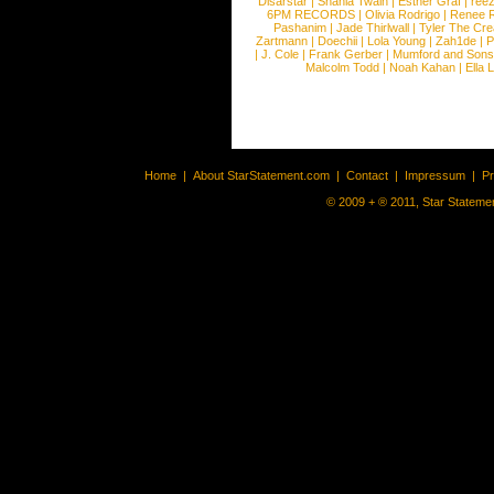
Disarstar
|
Shania Twain
|
Esther Graf
|
ree
6PM RECORDS
|
Olivia Rodrigo
|
Renee 
Pashanim
|
Jade Thirlwall
|
Tyler The Cre
Zartmann
|
Doechii
|
Lola Young
|
Zah1de
|
P
|
J. Cole
|
Frank Gerber
|
Mumford and Sons
Malcolm Todd
|
Noah Kahan
|
Ella 
Home
|
About StarStatement.com
|
Contact
|
Impressum
|
P
© 2009 + ® 2011, Star Statemen