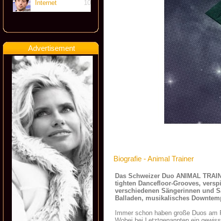
Internet
10
Advertisement
Biografie - Animal Trainer
Das Schweizer Duo ANIMAL TRAINER
tighten Dancefloor-Grooves, verspi
verschiedenen Sängerinnen und Sän
Balladen, musikalisches Downtem
Immer schon haben große Duos am Rad
Wobei bei Letztgenannten ein gewiss