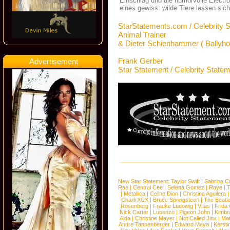
Einschlag und die humorvolle Electr
eines gewiss: wilde Tiere lassen sich
StarStatements.com / Celebrity 
Animal Trainer
& Dieter Schienhammer ( Ballyhoo
Frank Gerber
Advertisement
Star Statement / Celebrity State
New Star Statement:
Taylor Swift
|
Sabrina C
Rae
|
Central Cee
|
Selena Gomez
|
Raye
|
T
|
Metallica
|
Celine Dion
|
Christina Aguilera
Charli XCX
|
Bruce Springsteen
|
The Beatl
Rosenberg
|
Frauke Ludowig
|
Vitas
|
Frida
Nick Carter
|
Lucenzo
|
Pigeon John
|
Kimbr
Aida
|
Christine Mayer
|
Not Called Jinx
|
Ma
Andre Tannenberger
|
Edward Maya
|
Kersti