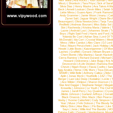
Alex Velea
|
Ava Rocks
|
Youn Sunnah
|
Nev
MissLi
|
Shonlock
|
Tara Priya
|
Sick of Sara
Silvia Dias
|
Henry Maske
|
Ava Takes A Wa
Beck
|
Annett Louisan
|
Devin Miles
|
Selah 
Liebe Minou
|
Guano Apes
|
Frank Ramond
Andy Grammer
|
Jamie Woon
|
Imany
|
Cat
Ziynet Sali
|
Jaguar Wright
|
Diane Birc
Beauregard
|
Olivia NewtonJohn
|
Tarja Tur
Redfield
|
Andreas Bourani
|
Miss Baby Sol
Slot
|
Rasheeda
|
Kristina Maria
|
Valerie
|
Lazee
|
Android Lust
|
Johannes Strate
|
T
Boys
|
Right Said Fred
|
Harris and Ford
|
N
Yolanda Be Cool
|
Adrian Sina
|
Lord Of T
McDonald
|
Ida Corr
|
Crystal Waters
|
Medi
Mess
|
Mike Candys
|
Alex Clare
|
DJ Lord
Toka
|
Mauro Perucchetti
|
Jack Holiday
|
A
Hewitt
|
Little Boots
|
Katzenjammer
|
Of Mon
Lashes
|
Graffiti6
|
Gerard
|
Miriam Bryant
|
Cherri Bomb
|
Mia Martina
|
Sarah Hackett
Cierra Ramirez
|
Richard Durand
|
Michael C
Howard
|
Dolcenera
|
Jake Bugg
|
Kris 
Devecerski
|
A Life Divided
|
Ramona Rots
Chevin
|
Ntjam Rosie
|
Flavia Coelho
|
San
Iggy Azalea
|
Nena
|
Olly Murs
|
Toya DeLaz
MSMR
|
Wild Belle
|
Anthony Callea
|
Zibbz
Aplin
|
Jonas Myrin
|
Youthkills
|
ZAZ
|
The 
Berger
|
Last Like Deep
|
Kodaline
|
Lorde
|
|
Ace Wilder
|
Eklipse
|
Sharon Doorson
|
C
Star And Dagger
|
Stephanie Neigel
|
Megal
Krewella
|
Johnossi
|
Le Youth
|
The Civil 
James
|
Jarell Perry
|
Ivy Quainoo
|
Crysta
Jillette Johnson
|
Garland Jeffreys
|
Gerald
Black Onassis
|
Wes Mack
|
Ben Pearce
Veeby
|
Yvonne Catterfeld
|
Cody Simpson
|
Year
|
Muse
|
Fefe Dobson
|
The Bloody N
Mikky Ekko
|
Aloe Blacc
|
Flo Bauer
|
Like
Says
|
Jenix
|
Wille And The Bandits
|
MO
Paloma Faith
|
Oonagh
|
Vandenbergs Moon