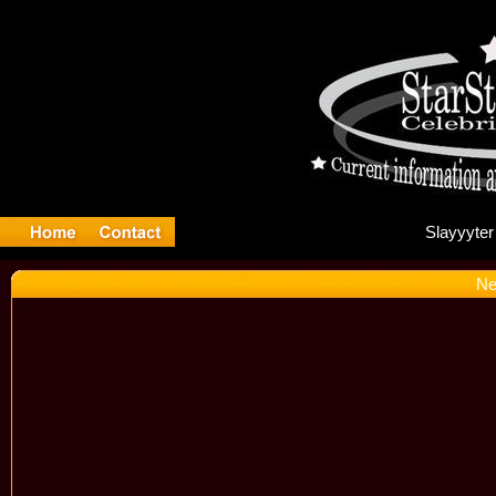
Sl
Ne