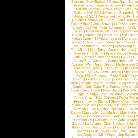
Stargate
|
Joey Badass
|
Gretta Ray
|
Samed
Brandenstein
|
Jennifer Hudson
|
Noah Cy
Balbina
|
Martin Garrix & Troye Sivan
|
Ki
Williams
|
AC DC
|
dePresno
|
Superfruit
|
Montana
|
SZA
|
Wunderwelt
|
Prinz Pi
|
The
Country Communion
|
Khalid
|
Louis Tomlin
Grizzly Bear
|
Chris Brown
|
LCD Soundsys
Enemy
|
Ace Tee
|
Antje Schomaker
|
Walk 
Moon
|
Carla Bruni
|
Michael Jackson
|
Yu
Cohen
|
Haematom
|
Moon Taxi
|
Die Fantas
Mariah Carey
|
10 Years
|
Lecrae
|
Abraham
Woods
|
Clara Louise
|
Mario Novembre
|
Or
Joe Bonamassa
|
Tinashe
|
Kylie Minogue
Tom Misch
|
Matt Terry
|
Saxon
|
Nakhane
|
Bleachers
|
Maluma
|
Prince Royce
|
Fanta
Gotti
|
Barbara Schoeneberger
|
Lykke Li
|
Capital Bra
|
VanJess
|
Samm Henshaw
|
M
Adesse
|
Wet
|
Justin Jesso
|
Marteria and 
Jean Michel Jarre
|
Tash Sultana
|
Ilira
|
LS
Magic!
|
Silk City
|
Avril Lavigne
|
Shotty H
Peep
|
King Princess
|
Flora Cash
|
Maxw
Ronson
|
Professor Green
|
Zedd
|
Ward T
Alive
|
Maggie Rogers
|
Koffee
|
Yung Pinch
Dendemann
|
Cage The Elephant
|
Avantas
Cash
|
David Bowie
|
Miles Davis
|
Bob Dyla
|
Logic
|
Shaggy
|
Kyd The Band
|
Bakerm
Conan Gray
|
Tyler Childers
|
Freya Ridin
Fender
|
Benny Blanco
|
Sheryl Crow
|
Sea
Summer Walker
|
Marius Mueller-Westernh
Blowfish
|
Luke Combs
|
Celeste
|
Oh Won
Dagny
|
Easy Life
|
Bob Marley
|
Mae Muller
Mabel
|
Arizona Zervas
|
Anica Russo
|
B
Badmomzjay
|
DaBaby
|
Pearl Jam
|
Apach
Gardot
|
Lang Lang
|
Chris Stapleton
|
Jax J
Stallion
|
Tini
|
Jason Derulo
|
Kid Cudi
|
Paul
F Gibbons
|
Mick Jagger
|
24kGoldn
|
Jan D
Joy Crookes
|
Mimi Webb
|
Jon Batiste
|