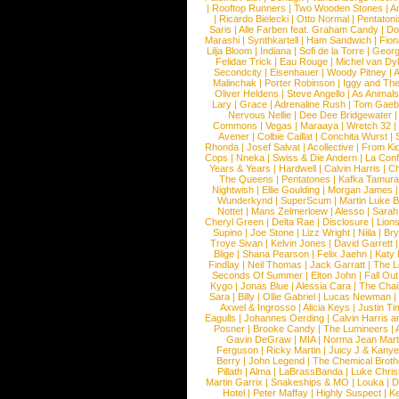
|
Rooftop Runners
|
Two Wooden Stones
|
A
|
Ricardo Bielecki
|
Otto Normal
|
Pentatoni
Saris
|
Alle Farben feat. Graham Candy
|
Do
Marashi
|
Synthkartell
|
Ham Sandwich
|
Fio
Lilja Bloom
|
Indiana
|
Sofi de la Torre
|
Georg
Felidae Trick
|
Eau Rouge
|
Michel van Dy
Secondcity
|
Eisenhauer
|
Woody Pitney
|
A
Malinchak
|
Porter Robinson
|
Iggy and Th
Oliver Heldens
|
Steve Angello
|
As Animal
Lary
|
Grace
|
Adrenaline Rush
|
Tom Gaeb
Nervous Nellie
|
Dee Dee Bridgewater
|
Commons
|
Vegas
|
Maraaya
|
Wretch 32
Avener
|
Colbie Caillat
|
Conchita Wurst
|
Rhonda
|
Josef Salvat
|
Acollective
|
From Ki
Cops
|
Nneka
|
Swiss & Die Andern
|
La Conf
Years & Years
|
Hardwell
|
Calvin Harris
|
Ch
The Queens
|
Pentatones
|
Kafka Tamura
Nightwish
|
Ellie Goulding
|
Morgan James
Wunderkynd
|
SuperScum
|
Martin Luke 
Nottet
|
Mans Zelmerloew
|
Alesso
|
Sarah
Cheryl Green
|
Delta Rae
|
Disclosure
|
Lion
Supino
|
Joe Stone
|
Lizz Wright
|
Niila
|
Br
Troye Sivan
|
Kelvin Jones
|
David Garrett
Blige
|
Shana Pearson
|
Felix Jaehn
|
Katy 
Findlay
|
Neil Thomas
|
Jack Garratt
|
The L
Seconds Of Summer
|
Elton John
|
Fall Ou
Kygo
|
Jonas Blue
|
Alessia Cara
|
The Cha
Sara
|
Billy
|
Ollie Gabriel
|
Lucas Newman
Axwel & Ingrosso
|
Alicia Keys
|
Justin Ti
Eagulls
|
Johannes Oerding
|
Calvin Harris 
Posner
|
Brooke Candy
|
The Lumineers
|
Gavin DeGraw
|
MIA
|
Norma Jean Mart
Ferguson
|
Ricky Martin
|
Juicy J & Kany
Berry
|
John Legend
|
The Chemical Broth
Pillath
|
Alma
|
LaBrassBanda
|
Luke Chris
Martin Garrix
|
Snakeships & MO
|
Louka
|
D
Hotel
|
Peter Maffay
|
Highly Suspect
|
K