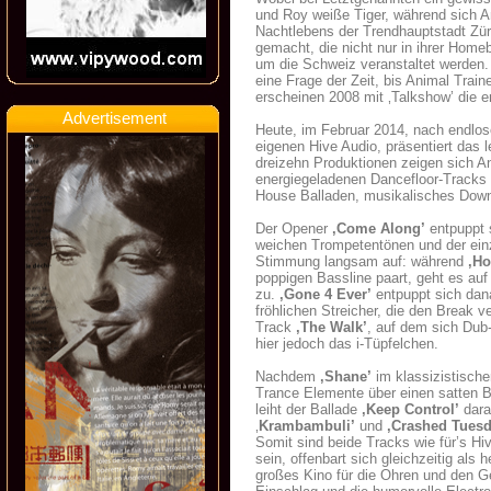
und Roy weiße Tiger, während sich An
Nachtlebens der Trendhauptstadt Zü
gemacht, die nicht nur in ihrer Hom
um die Schweiz veranstaltet werden. 
eine Frage der Zeit, bis Animal Trai
erscheinen 2008 mit ‚Talkshow’ die e
Advertisement
Heute, im Februar 2014, nach endlo
eigenen Hive Audio, präsentiert das
dreizehn Produktionen zeigen sich An
energiegeladenen Dancefloor-Tracks d
House Balladen, musikalisches Dow
Der Opener
‚Come Along’
entpuppt s
weichen Trompetentönen und der ein
Stimmung langsam auf: während
‚Ho
poppigen Bassline paart, geht es au
zu.
‚Gone 4 Ever’
entpuppt sich dan
fröhlichen Streicher, die den Break 
Track
‚The Walk’
, auf dem sich Dub
hier jedoch das i-Tüpfelchen.
Nachdem
‚Shane’
im klassizistisc
Trance Elemente über einen satten Be
leiht der Ballade
‚Keep Control’
dara
‚
Krambambuli’
und
‚Crashed Tuesd
Somit sind beide Tracks wie für’s Hi
sein, offenbart sich gleichzeitig a
großes Kino für die Ohren und den G